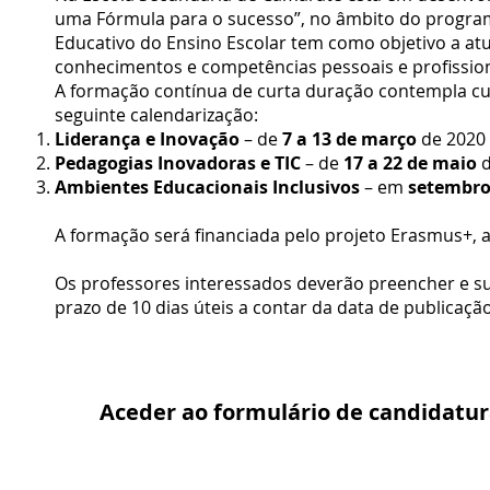
uma Fórmula para o sucesso”, no âmbito do progra
Educativo do Ensino Escolar tem como objetivo a a
conhecimentos e competências pessoais e profissio
A formação contínua de curta duração contempla cu
seguinte calendarização:
Liderança e Inovação
– de
7 a 13 de março
de 2020
Pedagogias Inovadoras e TIC
– de
17 a 22 de maio
d
Ambientes Educacionais Inclusivos
– em
setembro
A formação será financiada pelo projeto Erasmus+, a
Os professores interessados deverão preencher e s
prazo de 10 dias úteis a contar da data de publicaç
Aceder ao formulário de candidatur