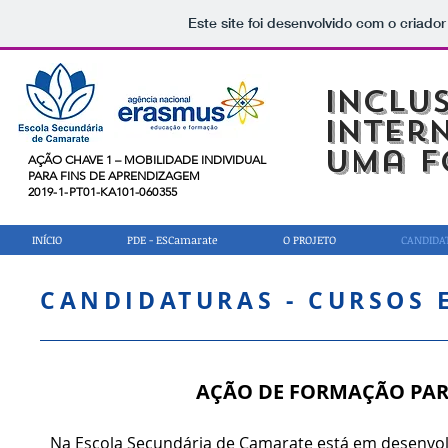
Este site foi desenvolvido com o criador
Inclu
Inter
uma f
AÇÃO CHAVE 1 – MOBILIDADE INDIVIDUAL
PARA FINS DE APRENDIZAGEM
2019-1-PT01-KA101-060355
INÍCIO
INÍCIO
PDE - ESCamarate
PDE - ESCamarate
O PROJETO
O PROJETO
CANDIDA
CANDIDA
CANDIDATURAS - CURSOS
AÇÃO DE FORMAÇÃO PAR
Na Escola Secundária de Camarate está em desenvolvi