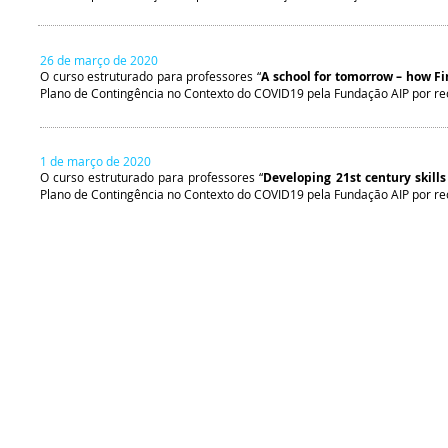
26 de março de 2020
O curso estruturado para professores “
A school for tomorrow – how Fi
Plano de Contingência no Contexto do COVID19 pela Fundação AIP por r
1 de março de 2020
O curso estruturado para professores “
Developing 21st century skills
Plano de Contingência no Contexto do COVID19 pela Fundação AIP por r
© 2022 por Andreia Monteiro e Teresa Barbosa - Erasmus+ na ESC